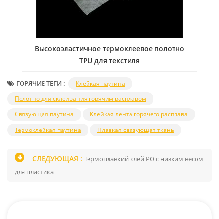
ья
Высокоэластичное термоклеевое полотно
Н
TPU для текстиля
ГОРЯЧИЕ ТЕГИ :
Клейкая паутина
Полотно для склеивания горячим расплавом
Связующая паутина
Клейкая лента горячего расплава
Термоклейкая паутина
Плавкая связующая ткань
СЛЕДУЮЩАЯ :
Термоплавкий клей PO с низким весом
для пластика