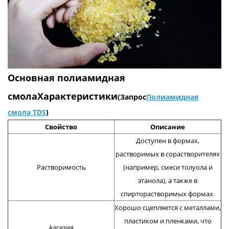
Основная полиамидная
смола
Характеристики
(Запрос
Полиамидная
смола TDS
)
Свойство
Описание
Доступен в формах,
растворимых в сорастворителях
Растворимость
(например, смеси толуола и
этанола), а также в
спирторастворимых формах.
Хорошо сцепляется с металлами,
пластиком и пленками, что
Адгезия