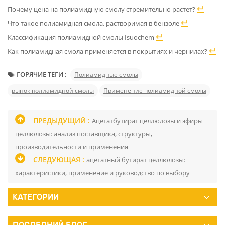
↵
Почему цена на полиамидную смолу стремительно растет?
↵
Что такое полиамидная смола, растворимая в бензоле
↵
Классификация полиамидной смолы Isuochem
↵
Как полиамидная смола применяется в покрытиях и чернилах?
ГОРЯЧИЕ ТЕГИ :
Полиамидные смолы
рынок полиамидной смолы
Применение полиамидной смолы
ПРЕДЫДУЩИЙ :
Ацетатбутират целлюлозы и эфиры
целлюлозы: анализ поставщика, структуры,
производительности и применения
СЛЕДУЮЩАЯ :
ацетатный бутират целлюлозы:
характеристики, применение и руководство по выбору
КАТЕГОРИИ