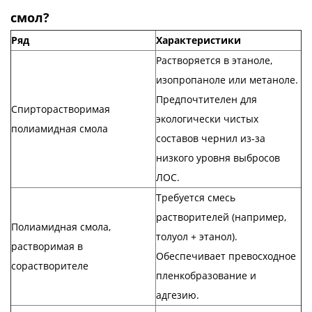
смол?
Ряд
Характеристики
Растворяется в этаноле,
изопропаноле или метаноле.
Предпочтителен для
Спирторастворимая
экологически чистых
полиамидная смола
составов чернил из-за
низкого уровня выбросов
ЛОС.
Требуется смесь
растворителей (например,
Полиамидная смола,
толуол + этанол).
растворимая в
Обеспечивает превосходное
сорастворителе
пленкобразование и
адгезию.